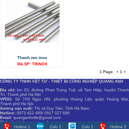
Thanh ren inox
Mã SP: TRINOX
1 Page
1
Thanh ren
CÔNG TY TNHH VẬT TƯ - THIẾT BỊ CÔNG NGHIỆP QUANG ANH
Địa chỉ:
km 03, đường Phan Trọng Tuệ, xã Tam Hiệp, huyện Thanh
Trì, Thành phố Hà Nội
VPDG:
Số 7H3 Ngọc Hồi, phường Hoàng Liệt, quận Hoàng Mai,
Thành phố Hà Nội
Xưởng sản xuất:
Thị xã Duy Tiên, Tỉnh Hà Nam
Hotline:
0973 422 489/ 0917 027 686
Email:
quanganhvttb@gmail.com
Website:
bulongquanganh.com
Hotline 1
Zalo 1
Zalo 2
Hotline 2
© Copyright 2009 - 2026 All rights reserved.