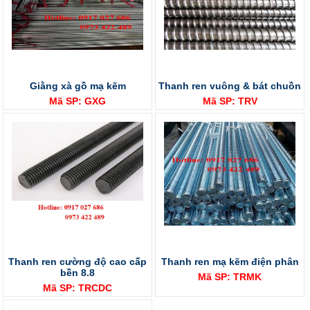
Giằng xà gồ mạ kẽm
Thanh ren vuông & bát chuồn
Mã SP: GXG
Mã SP: TRV
Thanh ren cường độ cao cấp
Thanh ren mạ kẽm điện phân
bền 8.8
Mã SP: TRMK
Mã SP: TRCDC