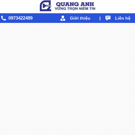
0973422489
Giới thiệu
|
Liên hệ